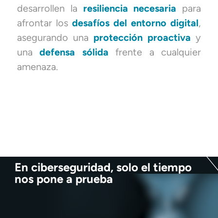
desarrollen la
resiliencia necesaria
para
afrontar los
desafíos del entorno digital
,
asegurando una
protección proactiva
y
una
defensa sólida
frente a cualquier
amenaza.
En ciberseguridad, solo el tiempo
nos pone a prueba