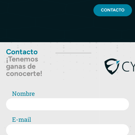
CONTACTO
Contacto
¡Tenemos
ganas de
conocerte!
Nombre
E-mail