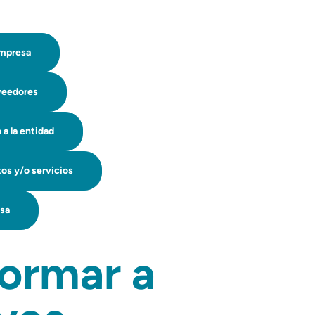
empresa
oveedores
a la entidad
tos y/o servicios
esa
formar a