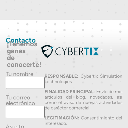
Contacto
¡Tenemos
ganas
de
conocerte!
Tu nombre
RESPONSABLE:
Cybertix Simulation
Technologies
FINALIDAD PRINCIPAL
: Envío de mis
Tu correo
artículos del blog, novedades, así
electrónico
como el aviso de nuevas actividades
de carácter comercial.
LEGITIMACIÓN:
Consentimiento del
interesado.
Asunto