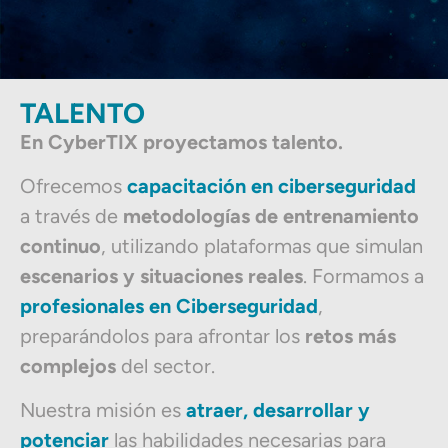
TALENTO
En CyberTIX proyectamos talento.
Ofrecemos
capacitación en ciberseguridad
a través de
metodologías de entrenamiento
continuo
, utilizando plataformas que simulan
escenarios y situaciones reales
. Formamos a
profesionales en Ciberseguridad
,
preparándolos para afrontar los
retos más
complejos
del sector.
Nuestra misión es
atraer, desarrollar y
potenciar
las habilidades necesarias para